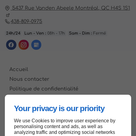
5437 Rue Vanden Abeele
Montréal,
QC H4S 1S1
438-809-0975
24h/24
Lun - Ven :
08h - 17h
Sam - Dim :
Fermé
Accueil
Nous contacter
Politique de confidentialité
Plan du site
Your privacy is our priority
We use Cookies to improve user experience by
Haut de page
personalising content and ads, as well as
analyzing traffic and optimizing social networks