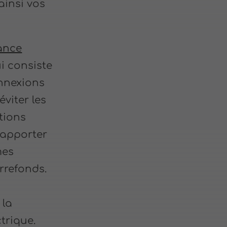
ainsi vos
ance
ui consiste
onnexions
viter les
tions
 apporter
mes
rrefonds.
 la
ctrique.