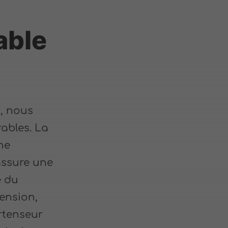
able
s, nous
ables. La
une
assure une
e du
tension,
rtenseur