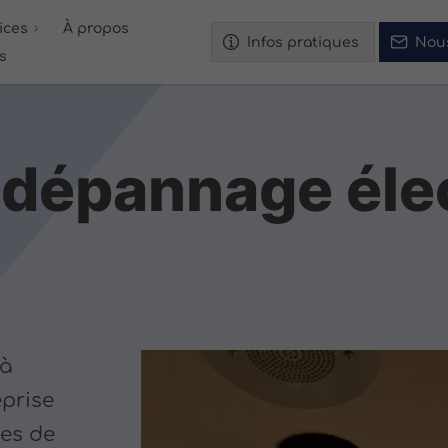
ices
À propos
Infos pratiques
Nou
és
 dépannage éle
 à
eprise
ces de