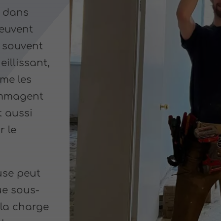
dans
peuvent
t souvent
eillissant,
me les
dommagent
t aussi
r le
use peut
ue sous-
la charge