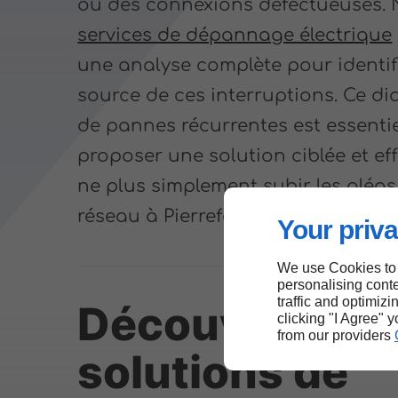
ou des connexions défectueuses.
services de dépannage électrique
une analyse complète pour identifi
source de ces interruptions. Ce di
de pannes récurrentes est essenti
proposer une solution ciblée et eff
ne plus simplement subir les aléa
réseau à Pierrefonds.
Your priva
We use Cookies to
personalising conte
traffic and optimizi
Découvrir nos
clicking "I Agree" 
from our providers
solutions de