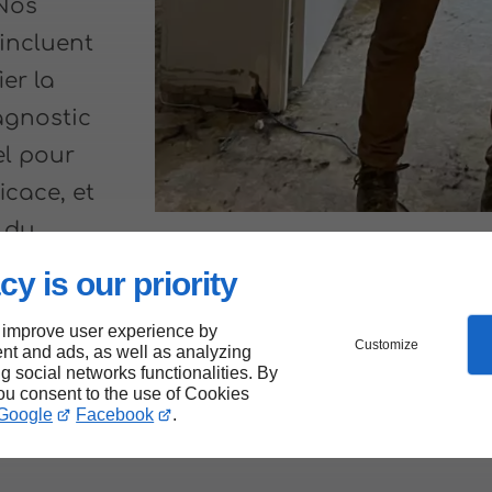
 Nos
incluent
er la
agnostic
el pour
icace, et
s du
cy is our priority
 improve user experience by
Customize
nt and ads, as well as analyzing
ng social networks functionalities. By
you consent to the use of Cookies
Google
Facebook
.