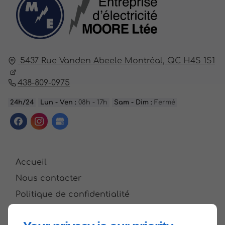
5437 Rue Vanden Abeele
Montréal,
QC H4S 1S1
438-809-0975
24h/24
Lun - Ven :
08h - 17h
Sam - Dim :
Fermé
Accueil
Nous contacter
Politique de confidentialité
Plan du site