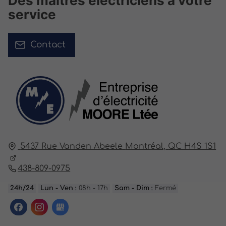
Des maîtres électriciens à votre
service
Contact
5437 Rue Vanden Abeele
Montréal,
QC H4S 1S1
438-809-0975
24h/24
Lun - Ven :
08h - 17h
Sam - Dim :
Fermé