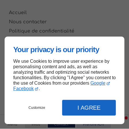
Accueil
Nous contacter
Politique de confidentialité
Plan du site
Your privacy is our priority
We use Cookies to improve user experience by
Haut de page
personalising content and ads, as well as
analyzing traffic and optimizing social networks
functionalities. By clicking "I Agree" you consent to
the use of Cookies from our providers
Google
Facebook
.
I AGREE
Customize
Menu
Infos
Contact
Prendre RDV