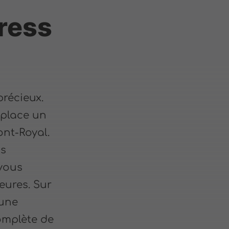
ress
récieux.
 place un
ont-Royal.
us
-vous
eures. Sur
une
omplète de