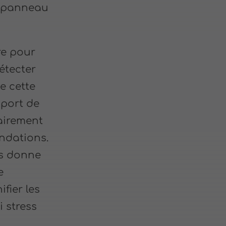
u panneau
re pour
détecter
de cette
pport de
lairement
ndations.
us donne
e
fier les
i stress