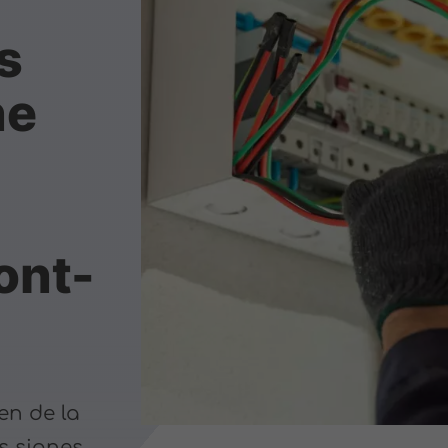
s
ne
ont-
ien de la
es signes