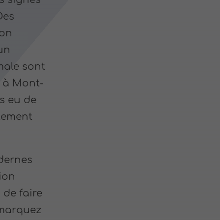
Des
son
un
male sont
n à Mont-
is eu de
rtement
dernes
ion
s de faire
emarquez