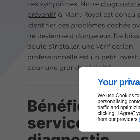
ces symptômes. Notre
diagnostic 
préventif
à Mont-Royal est conçu 
identifier ces problèmes cachés av
ne deviennent dangereux. Ne lais
doute s'installer, une vérification
professionnelle est un petit inves
pour une grande sérénité.
Your priva
We use Cookies to
Bénéficier d’u
personalising conte
traffic and optimizi
clicking "I Agree" 
service de
from our providers
diagnostic