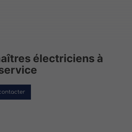
îtres électriciens à
 service
contacter