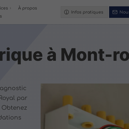
ices
À propos
Infos pratiques
Nou
és
rique à Mont-ro
iagnostic
Royal par
e. Obtenez
dations