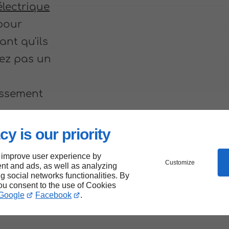
électrique
pour
ant qu'ils
sez pas un
tissement
cy is our priority
 improve user experience by
n
Customize
nt and ads, as well as analyzing
ng social networks functionalities. By
you consent to the use of Cookies
Google
Facebook
.