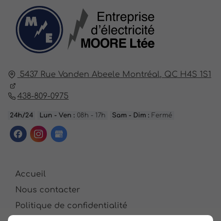
5437 Rue Vanden Abeele
Montréal,
QC H4S 1S1
438-809-0975
24h/24
Lun - Ven :
08h - 17h
Sam - Dim :
Fermé
Accueil
Nous contacter
Politique de confidentialité