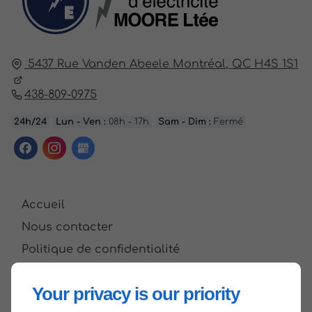
5437 Rue Vanden Abeele
Montréal,
QC H4S 1S1
438-809-0975
24h/24
Lun - Ven :
08h - 17h
Sam - Dim :
Fermé
Accueil
Nous contacter
Politique de confidentialité
Plan du site
Your privacy is our priority