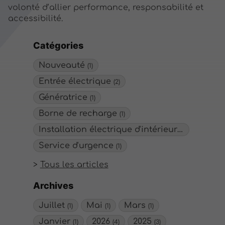
volonté d’allier performance, responsabilité et
accessibilité.
Catégories
Nouveauté
(1)
Entrée électrique
(2)
Génératrice
(1)
Borne de recharge
(1)
Installation électrique d'intérieur/extérieur
(
Service d'urgence
(1)
Tous les articles
Archives
Juillet
Mai
Mars
(1)
(1)
(1)
Janvier
2026
2025
(1)
(4)
(3)