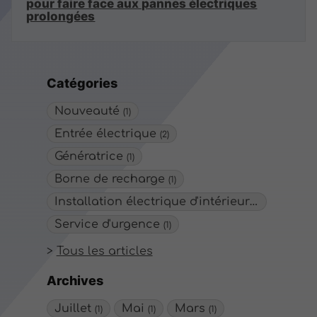
pour faire face aux pannes électriques
prolongées
Catégories
Nouveauté
(1)
Entrée électrique
(2)
Génératrice
(1)
Borne de recharge
(1)
Installation électrique d'intérieur/extérieur
(
Service d'urgence
(1)
Tous les articles
Archives
Juillet
Mai
Mars
(1)
(1)
(1)